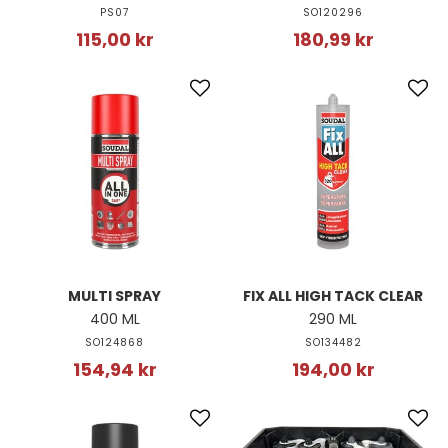
PS07
SO120296
115,00 kr
180,99 kr
MULTI SPRAY
FIX ALL HIGH TACK CLEAR
400 ML
290 ML
SO124868
SO134482
154,94 kr
194,00 kr