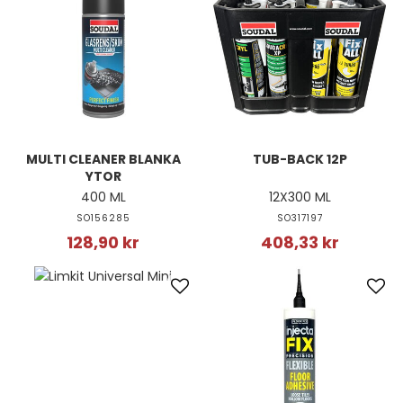
MULTI CLEANER BLANKA
TUB-BACK 12P
YTOR
400 ML
12X300 ML
SO156285
SO317197
128,90 kr
408,33 kr