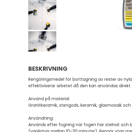
BESKRIVNING
Rengöringsmedel för borttagning av rester av ny
effektiviserar arbetet då den kan användas direkt 
Använd på material:
Granitkeramik, stengods, keramik, glasmosaik och k
Användning:
Används efter fogning när fogen har stelnat och bli
(vanligtvis mellan 10–30 minuter). Rengör ytan m