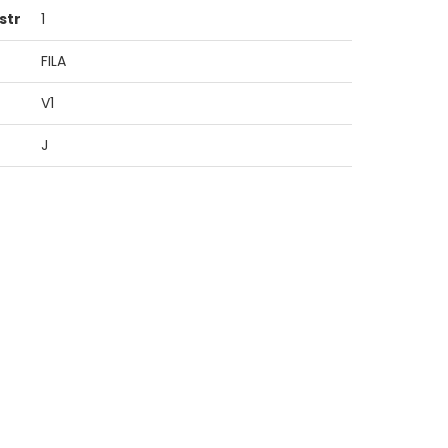
str
1
FILA
V1
J