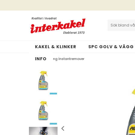
Interkakel | Allt inom kakel & klinker
Cookies och GDPR
KAKEL & KLINKER
SPC GOLV & VÄGG
INFO
>
Rengöring Instantremover