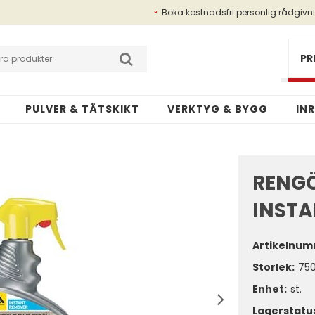
Boka kostnadsfri personlig rådgivn
Betalningsinfo
Kundansökan
PR
PULVER & TÄTSKIKT
VERKTYG & BYGG
IN
RENG
INST
Artikelnum
Storlek
75
Enhet:
st.
Lagerstatu