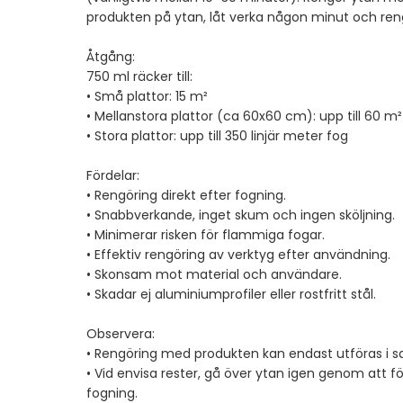
produkten på ytan, låt verka någon minut och ren
Åtgång:
750 ml räcker till:
• Små plattor: 15 m²
• Mellanstora plattor (ca 60x60 cm): upp till 60 m²
• Stora plattor: upp till 350 linjär meter fog
Fördelar:
• Rengöring direkt efter fogning.
• Snabbverkande, inget skum och ingen sköljning.
• Minimerar risken för flammiga fogar.
• Effektiv rengöring av verktyg efter användning.
• Skonsam mot material och användare.
• Skadar ej aluminiumprofiler eller rostfritt stål.
Observera:
• Rengöring med produkten kan endast utföras i
• Vid envisa rester, gå över ytan igen genom att 
fogning.