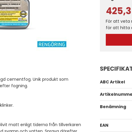
425,
För att veta
för att hitta
SPECIFIKA
lagd cementfog. Unik produkt som
ABC Artikel
efter fogning.
Artikelnumm
linker.
Benämning
vit matt enligt tiderna från tillverkaren
EAN
ed svamp och vatten. Spraya därefter