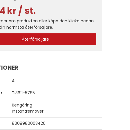
34
kr
/ st.
 mer om produkten eller köpa den klicka nedan
 din närmsta återförsäljare.
Återförsäljare
TIONER
A
er
TI3611-5785
Rengöring
Instantremover
8008980003426