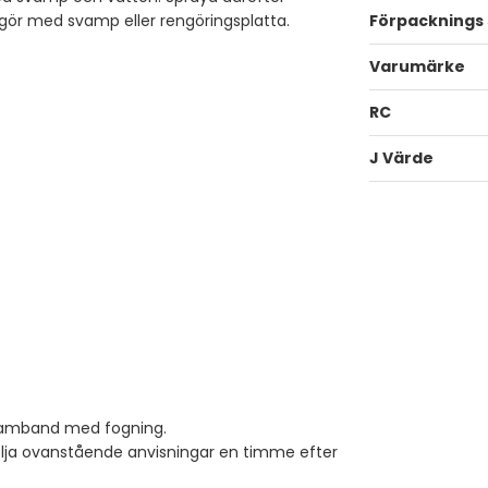
gör med svamp eller rengöringsplatta.
Förpacknings 
Varumärke
RC
J Värde
 samband med fogning.
följa ovanstående anvisningar en timme efter