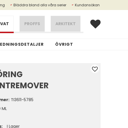
ing
Bläddra bland alla våra serier
Kundansökan
IVAT
PROFFS
ARKITEKT
REDNINGSDETALJER
ÖVRIGT
ÖRING
ANTREMOVER
mer:
TI3611-5785
0 ML
s:
I Lager