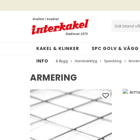
Interkakel | Allt inom kakel & klinker
Cookies och GDPR
KAKEL & KLINKER
SPC GOLV & VÄGG
INFO
>
Verktyg & Bygg
>
Handverktyg
>
Spackling
>
Armer
ARMERING