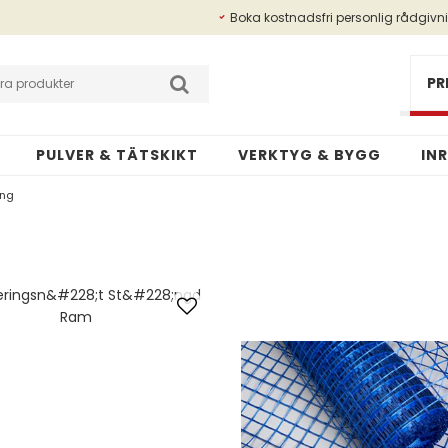
Boka kostnadsfri personlig rådgivn
Betalningsinfo
Kundansökan
PR
PULVER & TÄTSKIKT
VERKTYG & BYGG
IN
ing