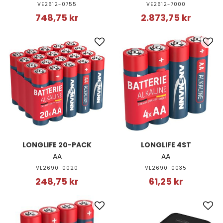
VE2612-0755
VE2612-7000
748,75 kr
2.873,75 kr
LONGLIFE 20-PACK
LONGLIFE 4ST
AA
AA
VE2690-0020
VE2690-0035
248,75 kr
61,25 kr