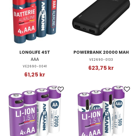
LONGLIFE 4ST
POWERBANK 20000 MAH
AAA
VE2690-0133
VE2690-0041
623,75 kr
61,25 kr