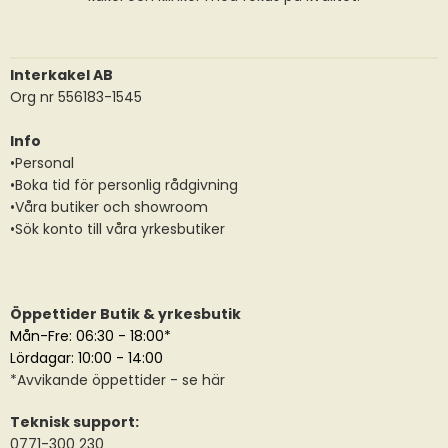
Interkakel AB
Org nr 556183-1545
Info
•Personal
•Boka tid för personlig rådgivning
•Våra butiker och showroom
•Sök konto till våra yrkesbutiker
Öppettider Butik & yrkesbutik
Mån-Fre: 06:30 - 18:00*
Lördagar: 10:00 - 14:00
*
Avvikande öppettider
- se här
Teknisk support:
0771-300 230