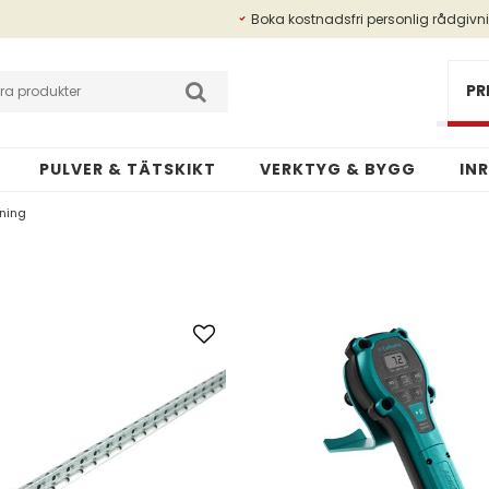
Boka kostnadsfri personlig rådgivn
Betalningsinfo
Kundansökan
PR
PULVER & TÄTSKIKT
VERKTYG & BYGG
IN
ning