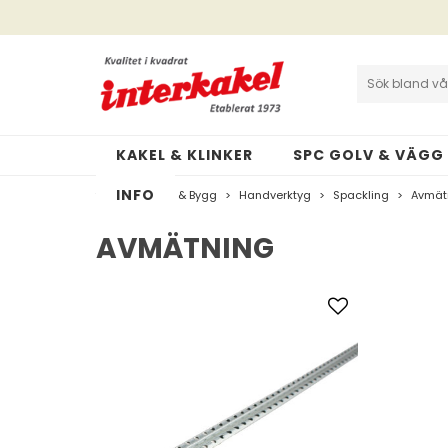
Interkakel | Allt inom kakel & klinker
Cookies och GDPR
KAKEL & KLINKER
SPC GOLV & VÄGG
INFO
>
Verktyg & Bygg
>
Handverktyg
>
Spackling
>
Avmät
AVMÄTNING