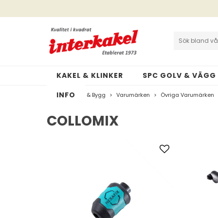
Interkakel | Allt inom kakel & klinker
Cookies och GDPR
KAKEL & KLINKER
SPC GOLV & VÄGG
INFO
>
Verktyg & Bygg
>
Varumärken
>
Övriga Varumärken
COLLOMIX