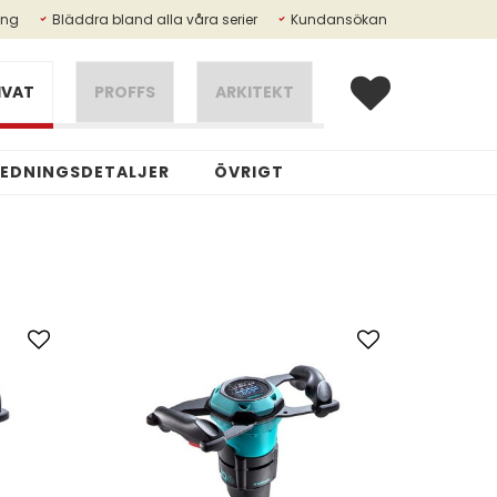
ing
Bläddra bland alla våra serier
Kundansökan
IVAT
PROFFS
ARKITEKT
REDNINGSDETALJER
ÖVRIGT