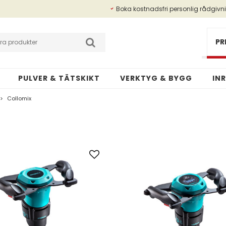
Boka kostnadsfri personlig rådgivn
Betalningsinfo
Kundansökan
PR
PULVER & TÄTSKIKT
VERKTYG & BYGG
IN
>
Collomix