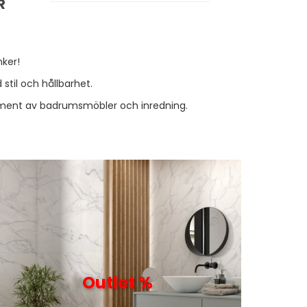
R
nker!
stil och hållbarhet.
sortiment av badrumsmöbler och inredning.
Outlet %