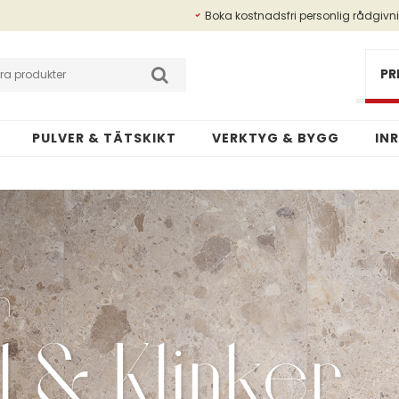
Boka kostnadsfri personlig rådgivn
Betalningsinfo
Kundansökan
PR
PULVER & TÄTSKIKT
VERKTYG & BYGG
IN