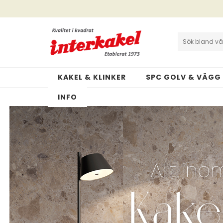
Interkakel | Allt inom kakel & klinker
Cookies och GDPR
KAKEL & KLINKER
SPC GOLV & VÄGG
INFO