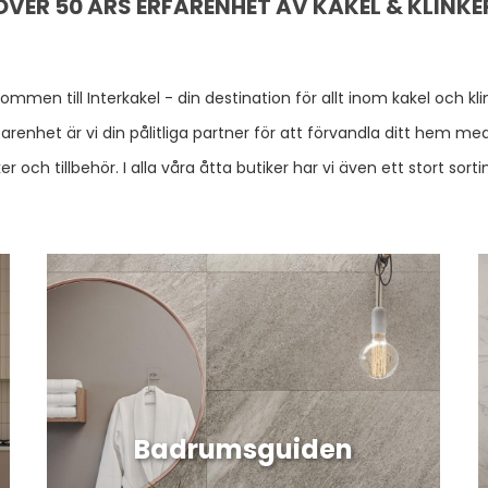
ÖVER 50 ÅRS ERFARENHET AV KAKEL & KLINKE
ommen till Interkakel - din destination för allt inom kakel och kli
arenhet är vi din pålitliga partner för att förvandla ditt hem med 
inker och tillbehör. I alla våra åtta butiker har vi även ett stort 
Badrumsguiden