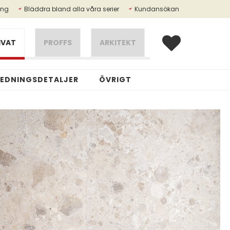
ing
Bläddra bland alla våra serier
Kundansökan
IVAT
PROFFS
ARKITEKT
REDNINGSDETALJER
ÖVRIGT