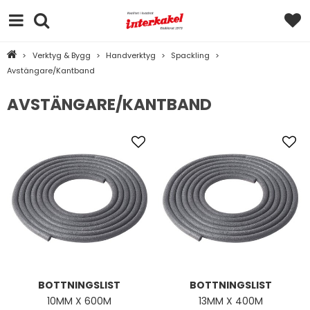
>
Verktyg & Bygg
>
Handverktyg
>
Spackling
>
Avstängare/Kantband
AVSTÄNGARE/KANTBAND
BOTTNINGSLIST
BOTTNINGSLIST
10MM X 600M
13MM X 400M