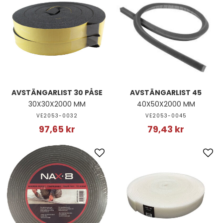
AVSTÄNGARLIST 30 PÅSE
AVSTÄNGARLIST 45
30X30X2000 MM
40X50X2000 MM
VE2053-0032
VE2053-0045
97,65 kr
79,43 kr