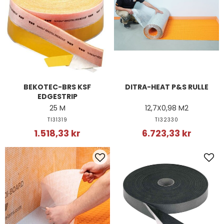
BEKOTEC-BRS KSF
DITRA-HEAT P&S RULLE
EDGESTRIP
25 M
12,7X0,98 M2
TI31319
TI32330
1.518,33 kr
6.723,33 kr