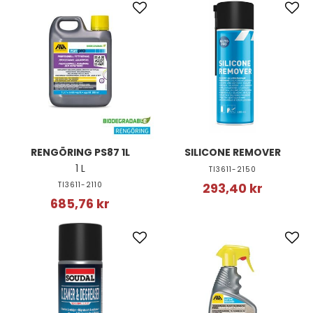
RENGÖRING PS87 1L
SILICONE REMOVER
1 L
TI3611-2150
TI3611-2110
293,40 kr
685,76 kr