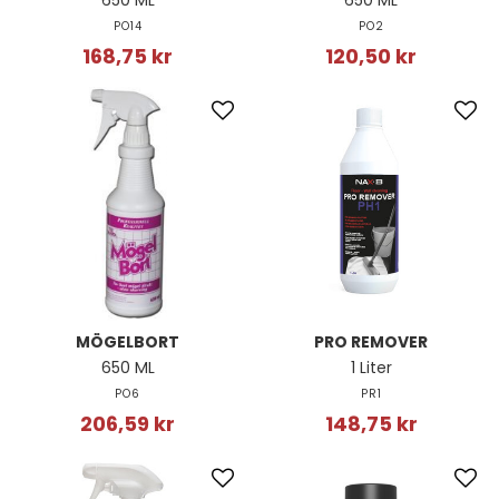
650 ML
650 ML
PO14
PO2
168,75 kr
120,50 kr
MÖGELBORT
PRO REMOVER
650 ML
1 Liter
PO6
PR1
206,59 kr
148,75 kr