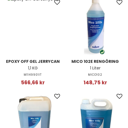
EPOXY OFF GEL JERRYCAN
MICO 102E RENGÖRING
1,1 KG
1 Liter
M1149901IT
MICO102
566,66 kr
148,75 kr