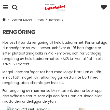
>
Verktyg & Bygg
>
Kem
>
Rengöring
RENGÖRING
Hos oss hittar du rengöring till hela badrummet. För smutsiga
duschväggar se
Pro Shower
. Behöver du få bort fogrester
efter plattsättning kolla in
Pro Remover
, och för vardaglig
rengöring av hela badrummet se
NAXB Universal Polish
eller
Kakel & Fogrent
.
Mögel i cementfogar tas bort med
Mögelbor
t. Har du där
emot fått mögel i din silikonfog går detta inte bort med
rengöring, utan silikonfogen byts ut.
För rengöring av marmor se
Marmorrent
, denna löser upp
den svåraste smuts som olja och fett utan att skada eller
matta den underliggande ytan.