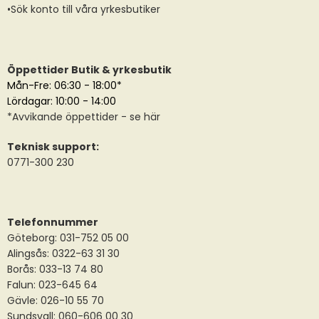
•Sök konto till våra yrkesbutiker
Öppettider Butik & yrkesbutik
Mån-Fre: 06:30 - 18:00*
Lördagar: 10:00 - 14:00
*
Avvikande öppettider
- se här
Teknisk support:
0771-300 230
Telefonnummer
Göteborg: 031-752 05 00
Alingsås:
0322-63 31 30
Borås:
033-13 74 80
Falun:
023-645 64
Gävle:
026-10 55 70
Sundsvall:
060-606 00 30