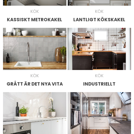
KÖK
KÖK
KASSISKT METROKAKEL
LANTLIGT KÖKSKAKEL
KÖK
KÖK
INDUSTRIELLT
GRÅTT ÄR DET NYA VITA