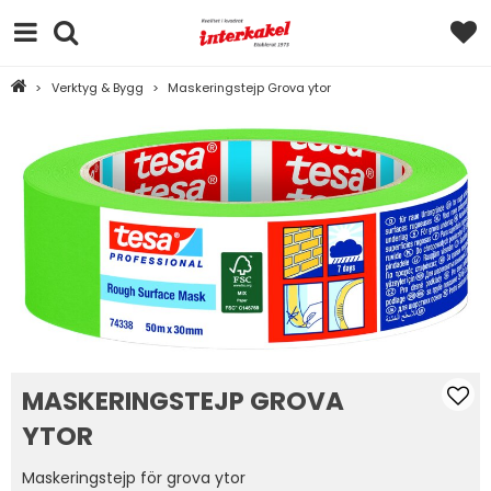
>
Verktyg & Bygg
>
Maskeringstejp Grova ytor
MASKERINGSTEJP GROVA
YTOR
Maskeringstejp för grova ytor