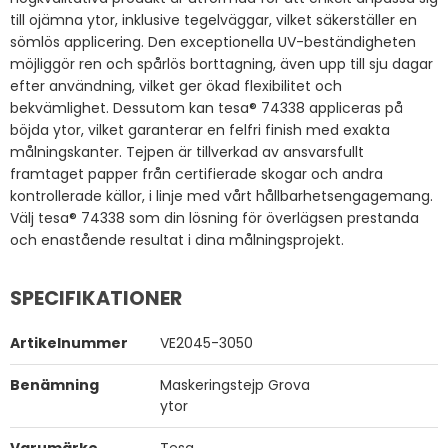
till ojämna ytor, inklusive tegelväggar, vilket säkerställer en
sömlös applicering. Den exceptionella UV-beständigheten
möjliggör ren och spårlös borttagning, även upp till sju dagar
efter användning, vilket ger ökad flexibilitet och
bekvämlighet. Dessutom kan tesa® 74338 appliceras på
böjda ytor, vilket garanterar en felfri finish med exakta
målningskanter. Tejpen är tillverkad av ansvarsfullt
framtaget papper från certifierade skogar och andra
kontrollerade källor, i linje med vårt hållbarhetsengagemang.
Välj tesa® 74338 som din lösning för överlägsen prestanda
och enastående resultat i dina målningsprojekt.
SPECIFIKATIONER
Artikelnummer
VE2045-3050
Benämning
Maskeringstejp Grova
ytor
Varumärke
Tesa