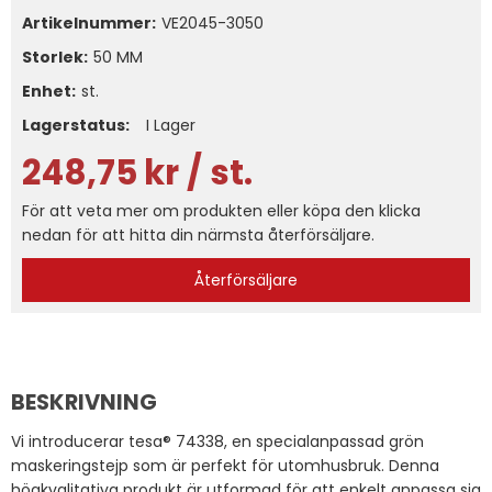
Artikelnummer:
VE2045-3050
Storlek
50 MM
Enhet:
st.
Lagerstatus:
I Lager
248,75
kr
/ st.
För att veta mer om produkten eller köpa den klicka
nedan för att hitta din närmsta återförsäljare.
Återförsäljare
BESKRIVNING
Vi introducerar tesa® 74338, en specialanpassad grön
maskeringstejp som är perfekt för utomhusbruk. Denna
högkvalitativa produkt är utformad för att enkelt anpassa sig