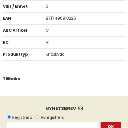
Vikt / Enhet
0
EAN
8717496910226
ABC Artikel
C
RC
V1
Produkttyp
Knäskydd
Tillbaka
OK