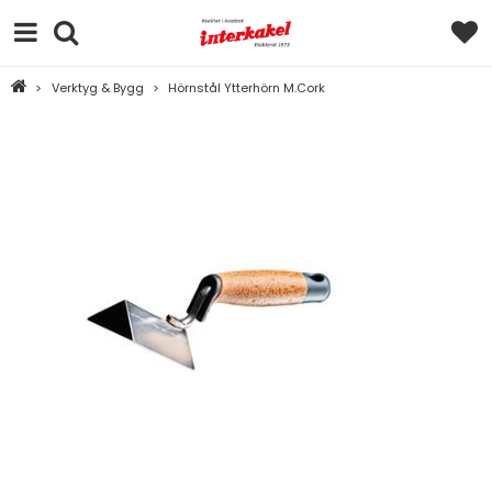
>
Verktyg & Bygg
>
Hörnstål Ytterhörn M.Cork