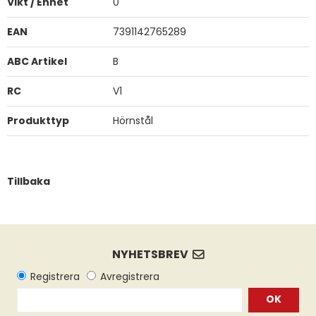
Vikt / Enhet
0
EAN
7391142765289
ABC Artikel
B
RC
V1
Produkttyp
Hörnstål
Tillbaka
OK