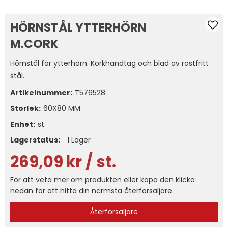
HÖRNSTÅL YTTERHÖRN
M.CORK
Hörnstål för ytterhörn. Korkhandtag och blad av rostfritt
stål.
Artikelnummer:
T576528
Storlek
60X80 MM
Enhet:
st.
Lagerstatus:
I Lager
269,09
kr
/ st.
För att veta mer om produkten eller köpa den klicka
nedan för att hitta din närmsta återförsäljare.
Återförsäljare