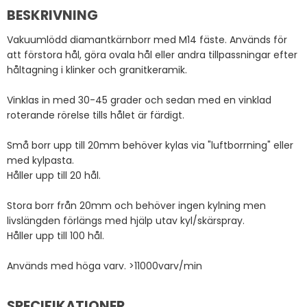
BESKRIVNING
Vakuumlödd diamantkärnborr med M14 fäste. Används för
att förstora hål, göra ovala hål eller andra tillpassningar efter
håltagning i klinker och granitkeramik.
Vinklas in med 30-45 grader och sedan med en vinklad
roterande rörelse tills hålet är färdigt.
Små borr upp till 20mm behöver kylas via "luftborrning" eller
med kylpasta.
Håller upp till 20 hål.
Stora borr från 20mm och behöver ingen kylning men
livslängden förlängs med hjälp utav kyl/skärspray.
Håller upp till 100 hål.
Används med höga varv. >11000varv/min
SPECIFIKATIONER