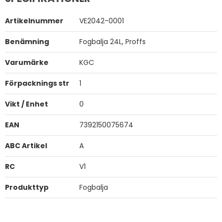
Artikelnummer
VE2042-0001
Benämning
Fogbalja 24L, Proffs
Varumärke
KGC
Förpacknings str
1
Vikt / Enhet
0
EAN
7392150075674
ABC Artikel
A
RC
V1
Produkttyp
Fogbalja