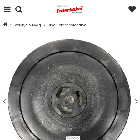
>
Verktyg & Bygg
>
Disc Holder Nylondisc