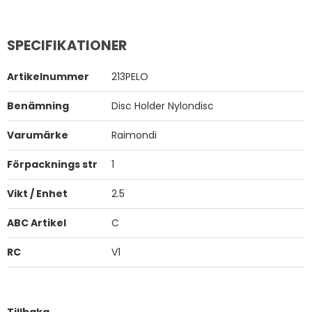
SPECIFIKATIONER
Artikelnummer
213PELO
Benämning
Disc Holder Nylondisc
Varumärke
Raimondi
Förpacknings str
1
Vikt / Enhet
2.5
ABC Artikel
C
RC
V1