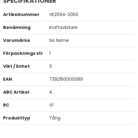
SPECIFIKATIONER
Artikelnummer
VE2094-2050
Benämning
Kraftavbitare
Varumärke
No Name
Förpacknings str
1
Vikt / Enhet
0
EAN
7392150000089
ABC Artikel
A
RC
V1
Produkttyp
Tång