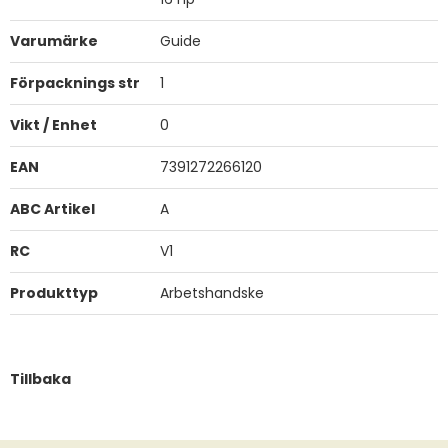
Varumärke
Guide
Förpacknings str
1
Vikt / Enhet
0
EAN
7391272266120
ABC Artikel
A
RC
V1
Produkttyp
Arbetshandske
Tillbaka