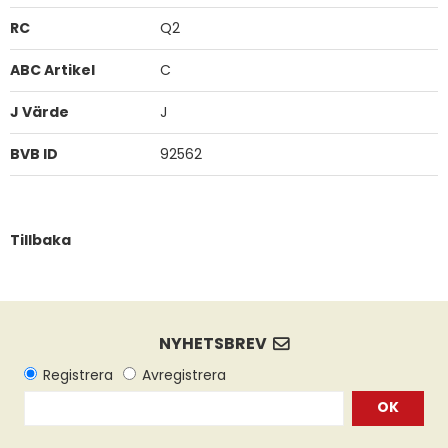
RC
Q2
ABC Artikel
C
J Värde
J
BVB ID
92562
Tillbaka
OK