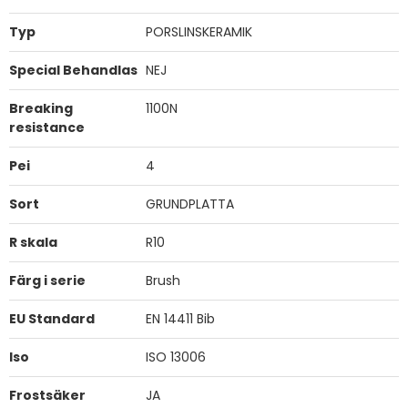
Typ
PORSLINSKERAMIK
Special Behandlas
NEJ
Breaking
1100N
resistance
Pei
4
Sort
GRUNDPLATTA
R skala
R10
Färg i serie
Brush
EU Standard
EN 14411 Bib
Iso
ISO 13006
Frostsäker
JA