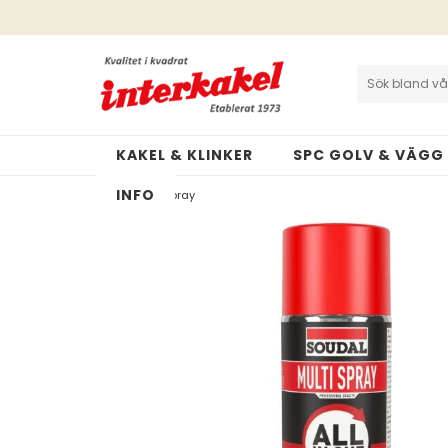
Interkakel | Allt inom kakel & klinker
Cookies och GDPR
KAKEL & KLINKER
SPC GOLV & VÄGG
INFO
>
Multi Spray