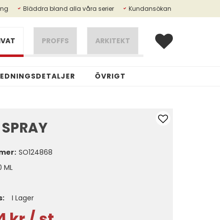
ing
Bläddra bland alla våra serier
Kundansökan
IVAT
PROFFS
ARKITEKT
REDNINGSDETALJER
ÖVRIGT
 SPRAY
mer:
SO124868
0 ML
s:
I Lager
4
kr
/ st.