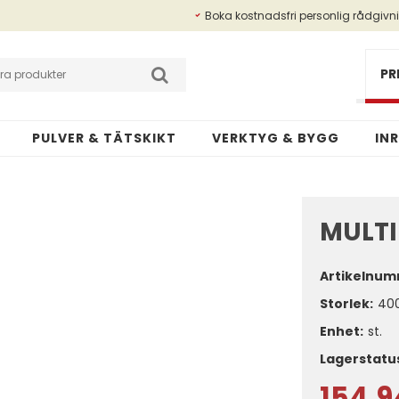
Boka kostnadsfri personlig rådgivn
Betalningsinfo
Kundansökan
PR
PULVER & TÄTSKIKT
VERKTYG & BYGG
IN
MULTI
Artikelnum
Storlek
40
Enhet:
st.
Lagerstatu
154,9