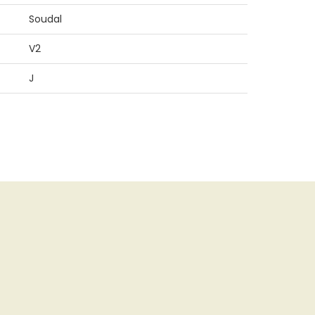
Soudal
V2
J