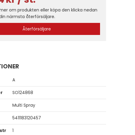
 mer om produkten eller köpa den klicka nedan
 din närmsta återförsäljare.
Återförsäljare
TIONER
A
er
SO124868
Multi Spray
5411183120457
str
1