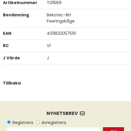
Artikelnummer
TI31569
Benämning
Bekotec-RH
Fixeringsbåge
EAN
4011832057519
RC
V1
J Värde
J
Tillbaka