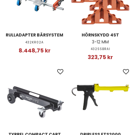
RULLADAPTER BÄRSYSTEM
HÖRNSKYDD 4ST
3-12 MM
432KR02A
8.448,75 kr
432SSBRAI
323,75 kr
TYRREL COMPACT CART
DRIPLESS ETS2000