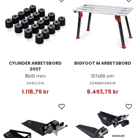
CYLINDER ARBETSBORD
BIGFOOT M ARBETSBORD
20ST
18x10 mm
137x66 cm
394CC01A
394MB00M01R
1.118,75 kr
8.493,75 kr