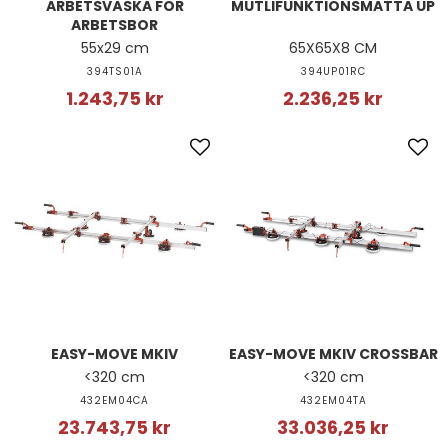
ARBETSVÄSKA FÖR
MUTLIFUNKTIONSMATTA UP
ARBETSBOR
55x29 cm
65X65X8 CM
394TS01A
394UP01RC
1.243,75 kr
2.236,25 kr
EASY-MOVE MKIV
EASY-MOVE MKIV CROSSBAR
<320 cm
<320 cm
432EM04CA
432EM04TA
23.743,75 kr
33.036,25 kr