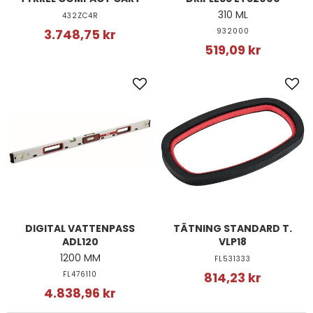
310 ML
432ZC4R
3.748,75 kr
932000
519,09 kr
DIGITAL VATTENPASS
TÄTNING STANDARD T.
ADL120
VLP18
1200 MM
FL531333
FL476110
814,23 kr
4.838,96 kr